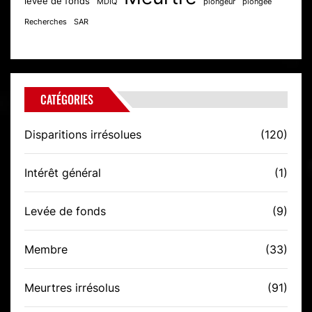
levée de fonds
MDIQ
plongeur
plongée
Recherches
SAR
CATÉGORIES
Disparitions irrésolues
(120)
Intérêt général
(1)
Levée de fonds
(9)
Membre
(33)
Meurtres irrésolus
(91)