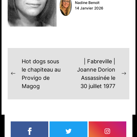
Nadine Benoit
14 Janvier 2026
NAVIGATION
Hot dogs sous
| Fabreville |
DE
le chapiteau au
Joanne Dorion
Previous
Nex
Provigo de
Assassinée le
L'ARTICLE
post:
post
Magog
30 juillet 1977