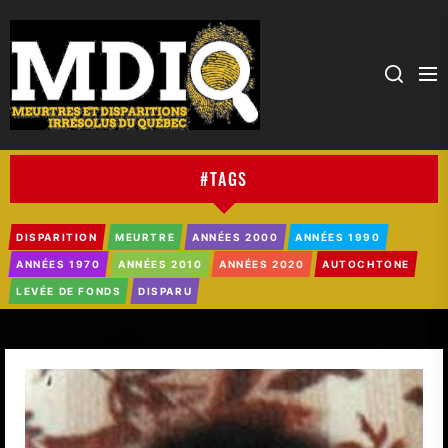
MDIQ
#TAGS
DISPARITION
MEURTRE
ANNÉES 2000
ANNÉES 1990
ANNÉES 1970
ANNÉES 2010
ANNÉES 2020
AUTOCHTONE
LEVÉE DE FONDS
DISPARU