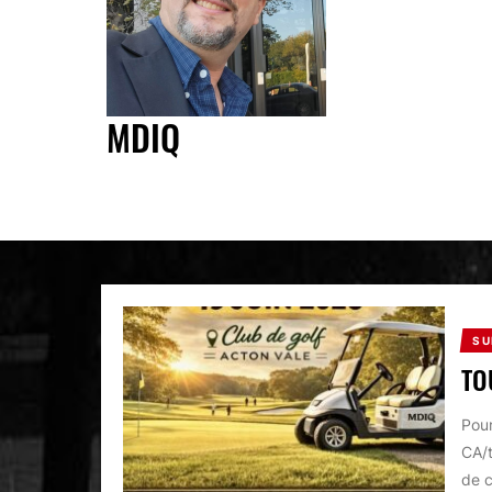
MDIQ
SU
TO
Pour
CA/t
de 