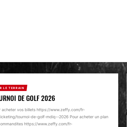
R LE TERRAIN
URNOI DE GOLF 2026
 acheter vos billets https://www.zeffy.com/fr-
icketing/tournoi-de-golf-mdiq--2026 Pour acheter un plan
commandites https://www.zeffy.com/fr-