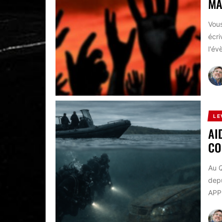
MA
Vous
écri
l'év
LE
AI
CO
Au Q
depu
APP