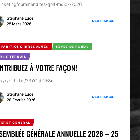
ticketing/commandites-golf-mdiq--2026
Stéphane Luce
READ MORE
25 Mars 2026
SPARITIONS IRRÉSOLUES
LEVÉE DE FONDS
R LE TERRAIN
NTRIBUEZ À VOTRE FAÇON!
ps://youtu.be/23YOIjbGE8g
Stéphane Luce
READ MORE
28 Février 2026
TÉRÊT GÉNÉRAL
SEMBLÉE GÉNÉRALE ANNUELLE 2026 – 25