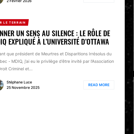
2 Février 2026
R LE TERRAIN
NNER UN SENS AU SILENCE : LE RÔLE DE
IQ EXPLIQUÉ À L’UNIVERSITÉ D’OTTAWA
ant que président de Meurtres et Disparitions Irrésolus du
ec - MDIQ, j’ai eu le privilège d’être invité par l’Association
roit Criminel et...
Stéphane Luce
READ MORE
25 Novembre 2025