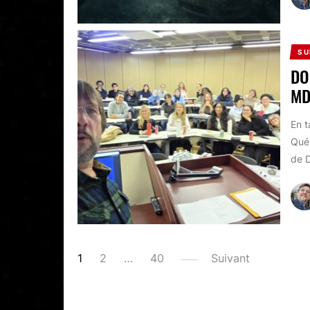
SU
DO
MD
En t
Québ
de D
PAGINATION
1
2
…
40
Suivant
DES
PUBLICATIONS