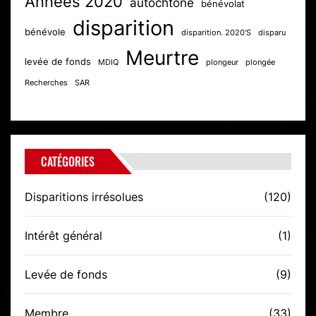
Années 2020
autochtone
bénévolat
disparition
bénévole
disparition. 2020'S
disparu
Meurtre
levée de fonds
MDIQ
plongeur
plongée
Recherches
SAR
CATÉGORIES
Disparitions irrésolues
(120)
Intérêt général
(1)
Levée de fonds
(9)
Membre
(33)