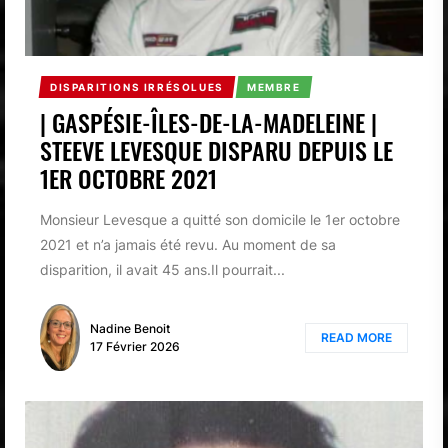
DISPARITIONS IRRÉSOLUES
MEMBRE
| GASPÉSIE-ÎLES-DE-LA-MADELEINE |
STEEVE LEVESQUE DISPARU DEPUIS LE
1ER OCTOBRE 2021
Monsieur Levesque a quitté son domicile le 1er octobre
2021 et n’a jamais été revu. Au moment de sa
disparition, il avait 45 ans.Il pourrait...
Nadine Benoit
READ MORE
17 Février 2026