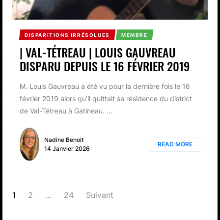
DISPARITIONS IRRÉSOLUES
MEMBRE
| VAL-TÉTREAU | LOUIS GAUVREAU
DISPARU DEPUIS LE 16 FÉVRIER 2019
M. Louis Gauvreau a été vu pour la dernière fois le 16
février 2019 alors qu’il quittait sa résidence du district
de Val-Tétreau à Gatineau. ...
Nadine Benoit
READ MORE
14 Janvier 2026
PAGINATION
1
2
…
24
Suivant
DES