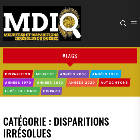
MDIQ
#TAGS
DISPARITION
MEURTRE
ANNÉES 2000
ANNÉES 1990
ANNÉES 1970
ANNÉES 2010
ANNÉES 2020
AUTOCHTONE
LEVÉE DE FONDS
DISPARU
CATÉGORIE :
DISPARITIONS
IRRÉSOLUES