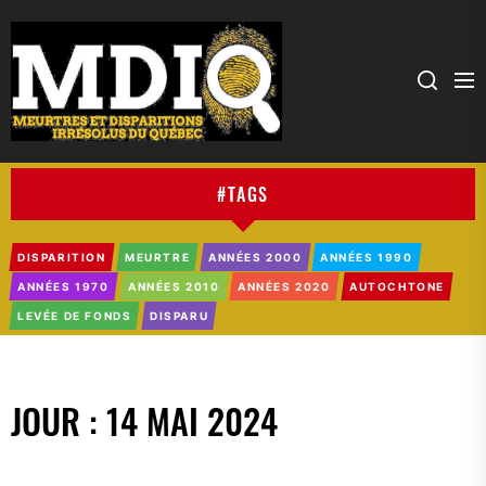
MDIQ
#TAGS
DISPARITION
MEURTRE
ANNÉES 2000
ANNÉES 1990
ANNÉES 1970
ANNÉES 2010
ANNÉES 2020
AUTOCHTONE
LEVÉE DE FONDS
DISPARU
JOUR :
14 MAI 2024