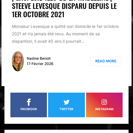
STEEVE LEVESQUE DISPARU DEPUIS LE
1ER OCTOBRE 2021
Monsieur Levesque a quitté son domicile le 1er octobre
2021 et n’a jamais été revu. Au moment de sa
disparition, il avait 45 ans.Il pourrait...
Nadine Benoit
READ MORE
17 Février 2026
FACEBOOK
TWITTER
INSTAGRAM