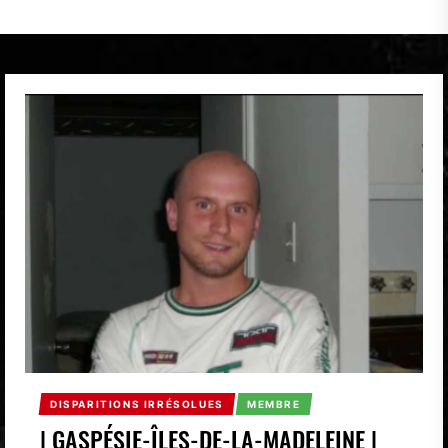
DISPARITIONS IRRÉSOLUES
MEMBRE
| GASPÉSIE-ÎLES-DE-LA-MADELEINE |