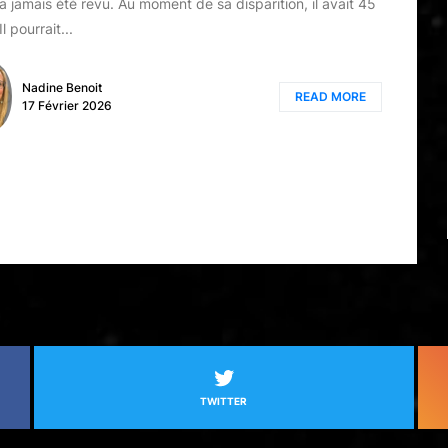
’a jamais été revu. Au moment de sa disparition, il avait 45
Il pourrait...
Nadine Benoit
READ MORE
17 Février 2026
TWITTER