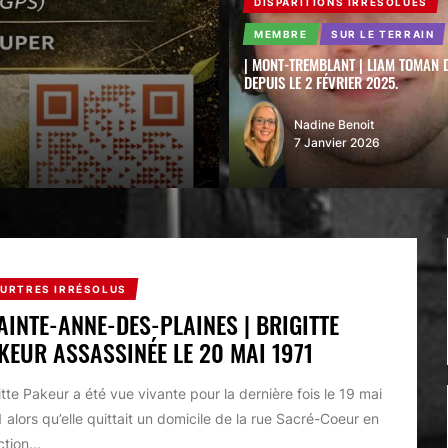
DISPARITIONS IRRÉSOLUES
MEMBRE
SUR LE TERRAIN
| MONT-TREMBLANT | LIAM TOMAN 
DEPUIS LE 2 FÉVRIER 2025.
Nadine Benoit
7 Janvier 2026
URTRES IRRÉSOLUS
SAINTE-ANNE-DES-PLAINES | BRIGITTE
KEUR ASSASSINÉE LE 20 MAI 1971
itte Pakeur a été vue vivante pour la dernière fois le 19 mai
 alors qu’elle quittait un domicile de la rue Sacré-Coeur en
ction...