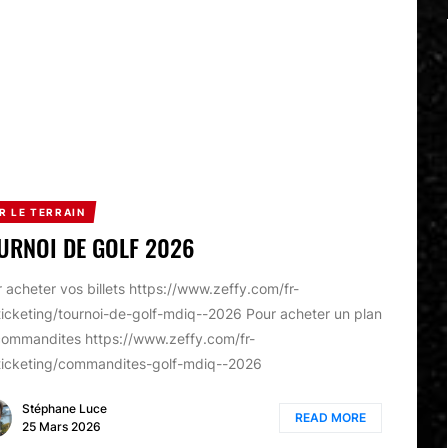
R LE TERRAIN
URNOI DE GOLF 2026
 acheter vos billets https://www.zeffy.com/fr-
icketing/tournoi-de-golf-mdiq--2026 Pour acheter un plan
commandites https://www.zeffy.com/fr-
ticketing/commandites-golf-mdiq--2026
Stéphane Luce
READ MORE
25 Mars 2026