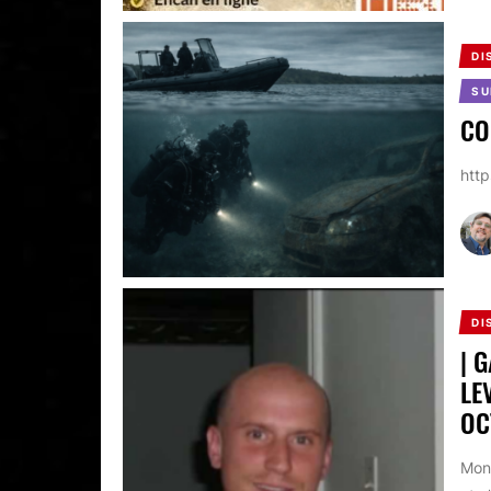
DI
SU
CO
htt
DI
| 
LE
OC
Mons