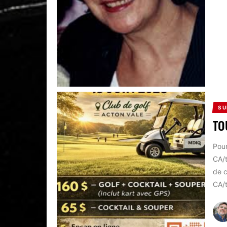
SU
TO
Pour
CA/t
de 
CA/