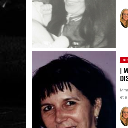
DI
| 
DI
Mme 
et a