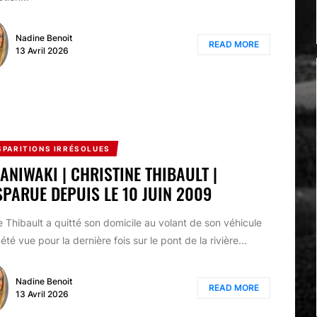
Nadine Benoit
READ MORE
13 Avril 2026
SPARITIONS IRRÉSOLUES
MANIWAKI | CHRISTINE THIBAULT |
SPARUE DEPUIS LE 10 JUIN 2009
Thibault a quitté son domicile au volant de son véhicule
 été vue pour la dernière fois sur le pont de la rivière...
Nadine Benoit
READ MORE
13 Avril 2026