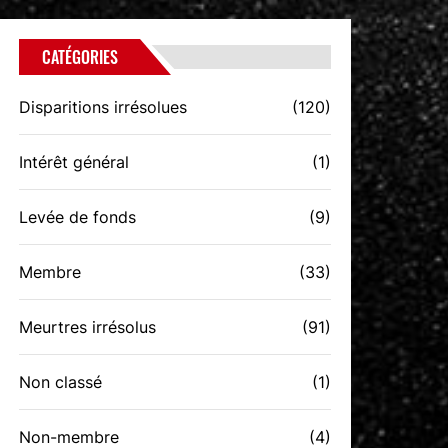
CATÉGORIES
Disparitions irrésolues
(120)
Intérêt général
(1)
Levée de fonds
(9)
Membre
(33)
Meurtres irrésolus
(91)
Non classé
(1)
Non-membre
(4)