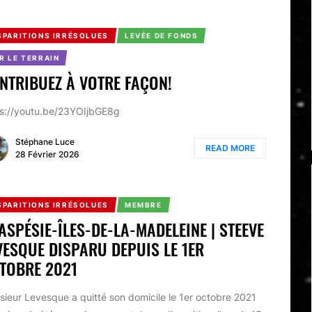
SPARITIONS IRRÉSOLUES
LEVÉE DE FONDS
R LE TERRAIN
NTRIBUEZ À VOTRE FAÇON!
ps://youtu.be/23YOIjbGE8g
Stéphane Luce
READ MORE
28 Février 2026
SPARITIONS IRRÉSOLUES
MEMBRE
GASPÉSIE-ÎLES-DE-LA-MADELEINE | STEEVE
VESQUE DISPARU DEPUIS LE 1ER
TOBRE 2021
ieur Levesque a quitté son domicile le 1er octobre 2021