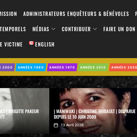
MISSION
ADMINISTRATEURS ENQUÊTEURS & BÉNÉVOLES
NTEMPORELS
MÉDIAS
CONTRIBUER
FAIRE UN DON
E VICTIME
ENGLISH
S 2000
ANNÉES 1990
ANNÉES 1970
ANNÉES 2010
ANNÉES 202
NES | BRIGITTE PAKEUR
| MANIWAKI | CHRISTINE THIBAULT | DISPARUE
971
DEPUIS LE 10 JUIN 2009
13 Avril 2026