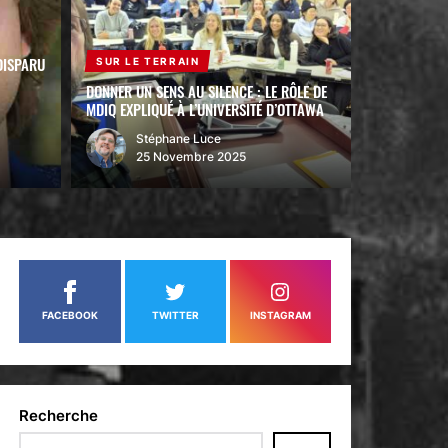
DISPARU
SUR LE TERRAIN
DONNER UN SENS AU SILENCE : LE RÔLE DE
MDIQ EXPLIQUÉ À L’UNIVERSITÉ D’OTTAWA
Stéphane Luce
25 Novembre 2025
FACEBOOK
TWITTER
INSTAGRAM
Recherche