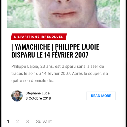
DISPARITIONS IRRÉSOLUES
| YAMACHICHE | PHILIPPE LAJOIE
DISPARU LE 14 FÉVRIER 2007
Philippe Lajoie, 23 ans, est disparu sans laisser de
traces le soir du 14 février 2007. Après le souper, il a
quitté son domicile de...
Stéphane Luce
READ MORE
3 Octobre 2018
PAGINATION
1
2
3
Suivant