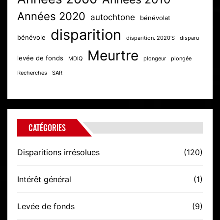
Années 2020
autochtone
bénévolat
disparition
bénévole
disparition. 2020'S
disparu
Meurtre
levée de fonds
MDIQ
plongeur
plongée
Recherches
SAR
CATÉGORIES
Disparitions irrésolues
(120)
Intérêt général
(1)
Levée de fonds
(9)