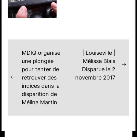
NAVIGATION
MDIQ organise
| Louiseville |
DE
une plongée
Mélissa Blais
Nex
pour tenter de
Disparue le 2
L'ARTICLE
post
retrouver des
novembre 2017
Previous
indices dans la
post:
disparition de
Mélina Martin.