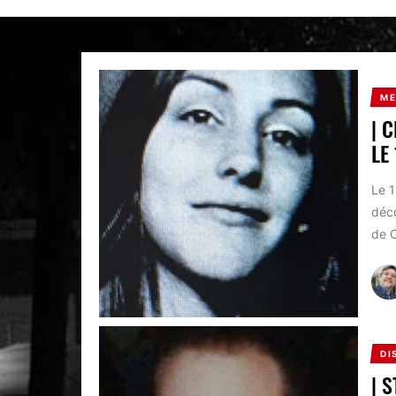
ME
| 
LE
Le 1
déco
de C
DI
| 