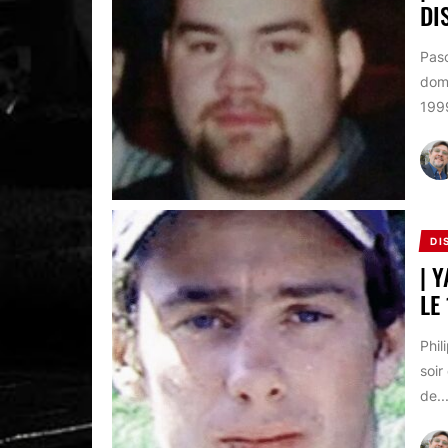
DI
Pasc
domi
1999
DI
| 
LE
Phil
soir
de..