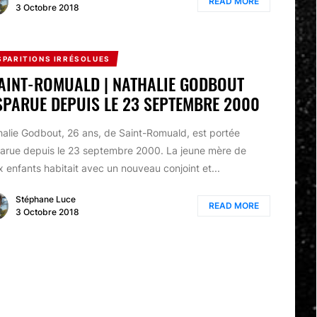
READ MORE
3 Octobre 2018
SPARITIONS IRRÉSOLUES
SAINT-ROMUALD | NATHALIE GODBOUT
SPARUE DEPUIS LE 23 SEPTEMBRE 2000
alie Godbout, 26 ans, de Saint-Romuald, est portée
parue depuis le 23 septembre 2000. La jeune mère de
 enfants habitait avec un nouveau conjoint et...
Stéphane Luce
READ MORE
3 Octobre 2018