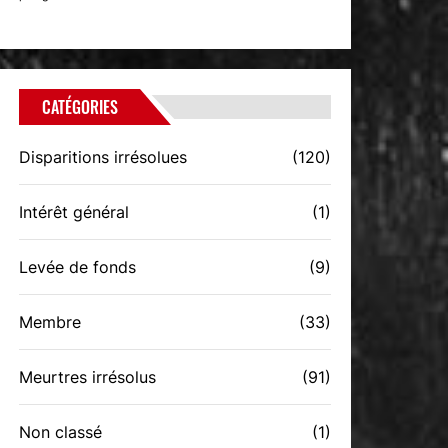
CATÉGORIES
Disparitions irrésolues
(120)
Intérêt général
(1)
Levée de fonds
(9)
Membre
(33)
Meurtres irrésolus
(91)
Non classé
(1)