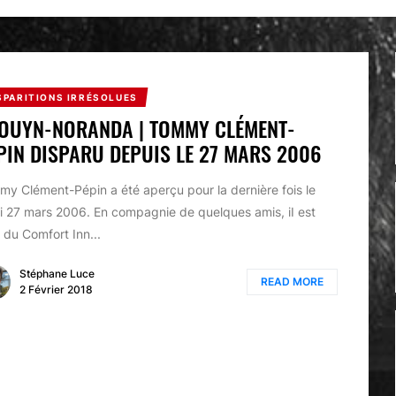
SPARITIONS IRRÉSOLUES
ROUYN-NORANDA | TOMMY CLÉMENT-
PIN DISPARU DEPUIS LE 27 MARS 2006
y Clément-Pépin a été aperçu pour la dernière fois le
i 27 mars 2006. En compagnie de quelques amis, iI est
i du Comfort Inn...
Stéphane Luce
READ MORE
2 Février 2018