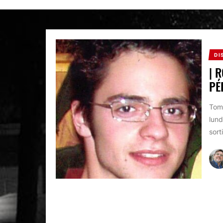
DI
| 
PÉ
Tomm
lund
sort