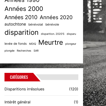
Années 2000
Années 2010
Années 2020
autochtone
bénévolat
bénévole
disparition
disparition. 2020'S
disparu
Meurtre
levée de fonds
MDIQ
plongeur
plongée
Recherches
SAR
CATÉGORIES
Disparitions irrésolues
(120)
Intérêt général
(1)