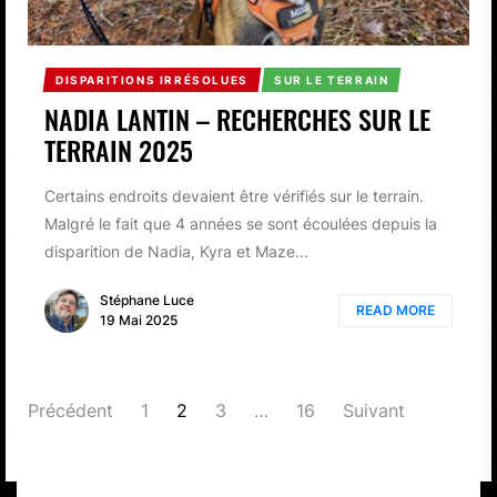
DISPARITIONS IRRÉSOLUES
SUR LE TERRAIN
NADIA LANTIN – RECHERCHES SUR LE
TERRAIN 2025
Certains endroits devaient être vérifiés sur le terrain.
Malgré le fait que 4 années se sont écoulées depuis la
disparition de Nadia, Kyra et Maze...
Stéphane Luce
READ MORE
19 Mai 2025
PAGINATION
Précédent
1
2
3
…
16
Suivant
DES
PUBLICATIONS