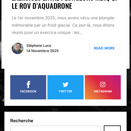
LE ROV D’AQUADRONE
Le 1er novembre 2025, nous avons vécu une plongée
mémorable par un froid glacial. Ce jour-là, nous étions
réunis pour un exercice unique : les...
Stéphane Luce
READ MORE
14 Novembre 2025
FACEBOOK
TWITTER
INSTAGRAM
Recherche