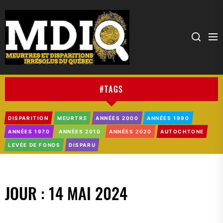
MDIQ
#TAGS
DISPARITION
MEURTRE
ANNÉES 2000
ANNÉES 1990
ANNÉES 1970
ANNÉES 2010
ANNÉES 2020
AUTOCHTONE
LEVÉE DE FONDS
DISPARU
JOUR :
14 MAI 2024