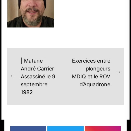
NAVIGATION
| Matane |
Exercices entre
DE
André Carrier
plongeurs
Nex
Assassiné le 9
MDIQ et le ROV
L'ARTICLE
Previous
post
septembre
d’Aquadrone
post:
1982