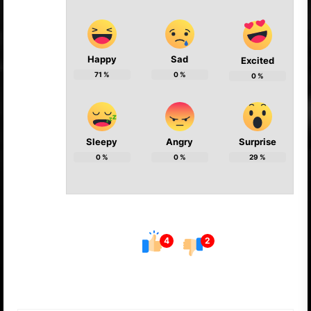
Happy
Sad
Excited
71
%
0
%
0
%
Sleepy
Angry
Surprise
0
%
0
%
29
%
4
2