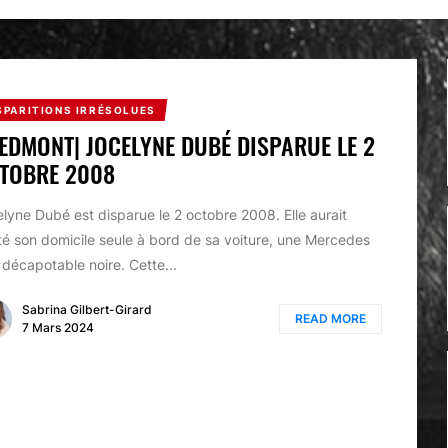
SPARITIONS IRRÉSOLUES
IEDMONT| JOCELYNE DUBÉ DISPARUE LE 2
TOBRE 2008
lyne Dubé est disparue le 2 octobre 2008. Elle aurait
té son domicile seule à bord de sa voiture, une Mercedes
décapotable noire. Cette...
Sabrina Gilbert-Girard
READ MORE
7 Mars 2024