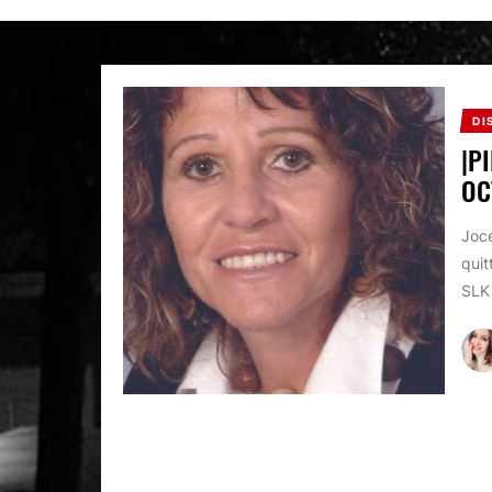
DI
|P
OC
Joce
quit
SLK 