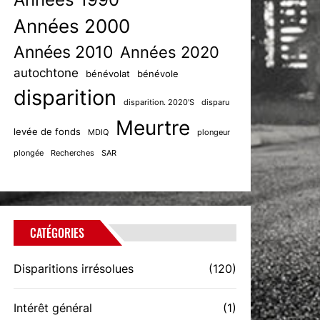
Années 2000
Années 2010
Années 2020
autochtone
bénévolat
bénévole
disparition
disparition. 2020'S
disparu
Meurtre
levée de fonds
MDIQ
plongeur
plongée
Recherches
SAR
CATÉGORIES
Disparitions irrésolues
(120)
Intérêt général
(1)