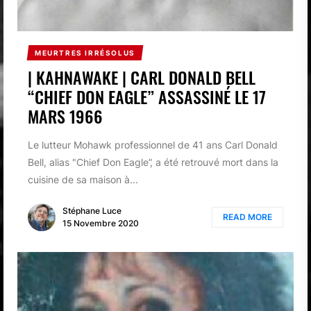
MEURTRES IRRÉSOLUS
| KAHNAWAKE | CARL DONALD BELL
“CHIEF DON EAGLE” ASSASSINÉ LE 17
MARS 1966
Le lutteur Mohawk professionnel de 41 ans Carl Donald
Bell, alias "Chief Don Eagle”, a été retrouvé mort dans la
cuisine de sa maison à...
Stéphane Luce
READ MORE
15 Novembre 2020