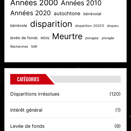
Années 2000
Années 2010
Années 2020
autochtone
bénévolat
disparition
bénévole
disparition. 2020'S
disparu
Meurtre
levée de fonds
MDIQ
plongeur
plongée
Recherches
SAR
CATÉGORIES
Disparitions irrésolues
(120)
Intérêt général
(1)
Levée de fonds
(9)