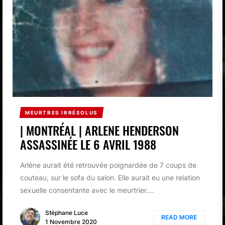
MEURTRES IRRÉSOLUS
| MONTRÉAL | ARLENE HENDERSON
ASSASSINÉE LE 6 AVRIL 1988
Arlène aurait été retrouvée poignardée de 7 coups de
couteau, sur le sofa du salon. Elle aurait eu une relation
sexuelle consentante avec le meurtrier....
Stéphane Luce
READ MORE
1 Novembre 2020