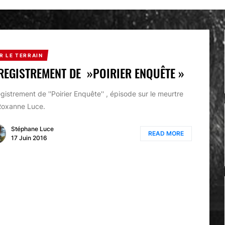
R LE TERRAIN
REGISTREMENT DE »POIRIER ENQUÊTE »
gistrement de ''Poirier Enquête'' , épisode sur le meurtre
Roxanne Luce.
Stéphane Luce
READ MORE
17 Juin 2016