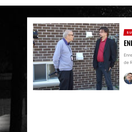
SU
EN
Enre
de 