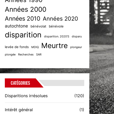
Années 2000
Années 2010
Années 2020
autochtone
bénévolat
bénévole
disparition
disparition. 2020'S
disparu
Meurtre
levée de fonds
MDIQ
plongeur
plongée
Recherches
SAR
CATÉGORIES
Disparitions irrésolues
(120)
Intérêt général
(1)